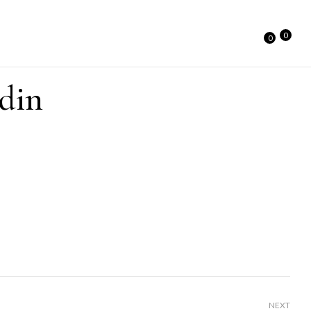
0
0
din
NEXT