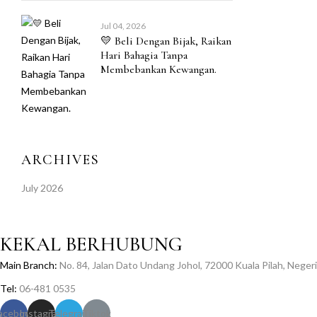
Jul 04, 2026
💛 Beli Dengan Bijak, Raikan
Hari Bahagia Tanpa
Membebankan Kewangan.
ARCHIVES
July 2026
KEKAL BERHUBUNG
Main Branch:
No. 84, Jalan Dato Undang Johol, 72000 Kuala Pilah, Neger
Tel:
06-481 0535
acebook
Instagram
Telegram
Tiktok