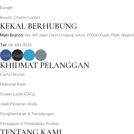
Bangle
Beads, Charm, Locket
KEKAL BERHUBUNG
Main Branch:
No. 84, Jalan Dato Undang Johol, 72000 Kuala Pilah, Neger
Tel:
06-481 0535
acebook
Instagram
Telegram
Tiktok
KHIDMAT PELANGGAN
Carta Ukuran
Hubungi Kami
Soalan Lazim (FAQ)
Jejak Pesanan Anda
Penghantaran & Pemulangan
Penjagaan & Pembaikan Produk
TENTANG KAMI