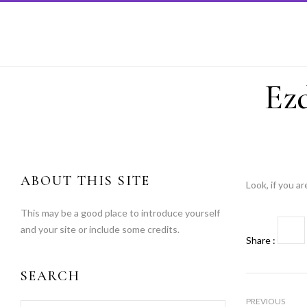
Ez
ABOUT THIS SITE
Look, if you ar
This may be a good place to introduce yourself
and your site or include some credits.
Share :
SEARCH
PREVIOUS